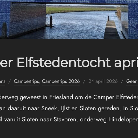
r Elfstedentocht apri
Geplaatst
ns
Campertrips
,
Campertrips 2026
24 april 2026
Geen 
op
nderweg geweest in Friesland om de Camper Elfsteden
 daaruit naar Sneek, IJlst en Sloten gereden. In Sl
pril vanuit Sloten naar Stavoren. onderweg Hindelo