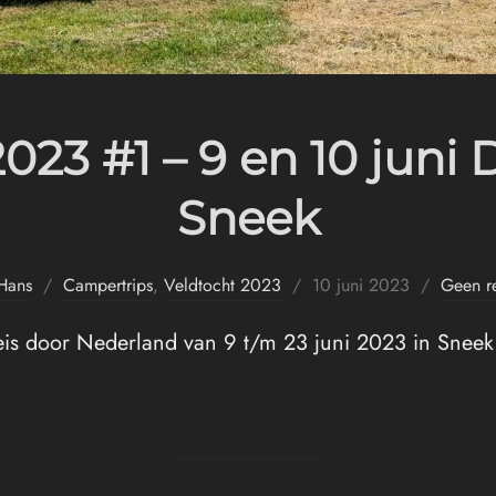
2023 #1 – 9 en 10 juni
Sneek
Geplaatst
Hans
Campertrips
,
Veldtocht 2023
10 juni 2023
Geen re
op
eis door Nederland van 9 t/m 23 juni 2023 in Sneek