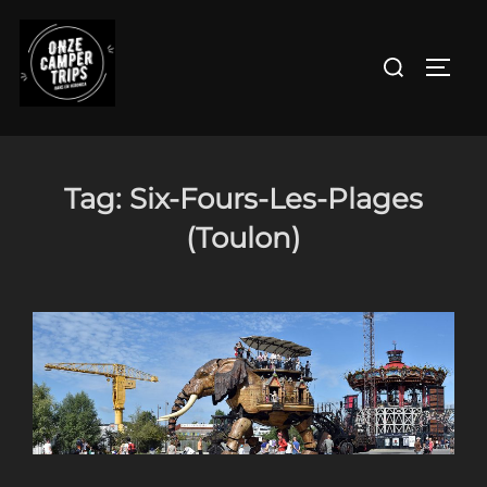
Ga
naar
Zoek
TOGGL
de
naar:
inhoud
Tag:
Six-Fours-Les-Plages
(Toulon)