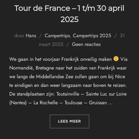
Tour de France – 1 t/m 30 april
2025
Geplaatst
door
Hans
Campertrips
,
Campertrips 2025
31
op
maart 2025
Geen reacties
We gaan in het voorjaar Frankrijk onveilig maken
Via
Normandië, Bretagne naar het zuiden van Frankrijk waar
we langs de Middellandse Zee zullen gaan om bij Nice
te eindigen en dan weer langzaam naar boven te reizen.
De standplaatsen zijn: Toutainville – Sainte Luc sur Loire
(Nantes) – La Rochelle – Toulouse – Gruissan …
“TOUR DE FRANCE – 1 T/M 
LEES MEER