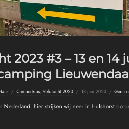
t 2023 #3 – 13 en 14 j
camping Lieuwendaa
Geplaatst
Hans
Campertrips
,
Veldtocht 2023
13 juni 2023
Geen re
op
r Nederland, hier strijken wij neer in Hulshorst op 