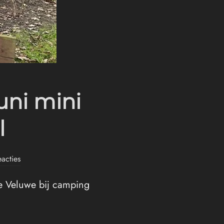
uni mini
l
acties
de Veluwe bij camping