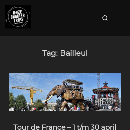
Ga
naar
Zoek
TOGGL
de
naar:
inhoud
Tag:
Bailleul
Tour de France – 1 t/m 30 april