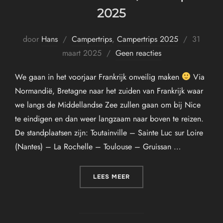
2025
Geplaatst
door
Hans
Campertrips
,
Campertrips 2025
31
op
maart 2025
Geen reacties
We gaan in het voorjaar Frankrijk onveilig maken
Via
Normandië, Bretagne naar het zuiden van Frankrijk waar
we langs de Middellandse Zee zullen gaan om bij Nice
te eindigen en dan weer langzaam naar boven te reizen.
De standplaatsen zijn: Toutainville – Sainte Luc sur Loire
(Nantes) – La Rochelle – Toulouse – Gruissan …
“TOUR DE FRANCE – 1 T/M 
LEES MEER